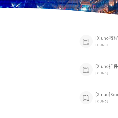
[Xiuno

XIUNO
[Xiuno

XIUNO
[Xinuo]

XIUNO